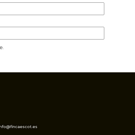
e.
info@fincaescot.es